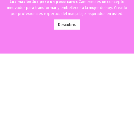
Los mas bellos pero un poco caros
Camerino es un concepto
innovador para transformar y embellecer a la mujer de hoy. Creado
por profesionales expertos del maquillaje inspirados en usted.
Descubrir.
Lo mejor del
mundo de la
moda.